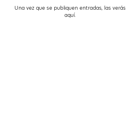
Una vez que se publiquen entradas, las verás
Una vez que se publiquen entradas, las verás
aquí.
aquí.