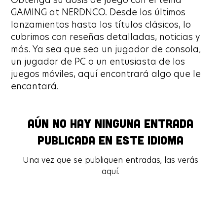
GAMING at NERDNCO. Desde los últimos
lanzamientos hasta los títulos clásicos, lo
cubrimos con reseñas detalladas, noticias y
más. Ya sea que sea un jugador de consola,
un jugador de PC o un entusiasta de los
juegos móviles, aquí encontrará algo que le
encantará.
Aún no hay ninguna entrada
Aún no hay ninguna entrada
publicada en este idioma
publicada en este idioma
Una vez que se publiquen entradas, las verás
Una vez que se publiquen entradas, las verás
aquí.
aquí.