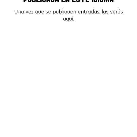
Una vez que se publiquen entradas, las verás
Una vez que se publiquen entradas, las verás
aquí.
aquí.