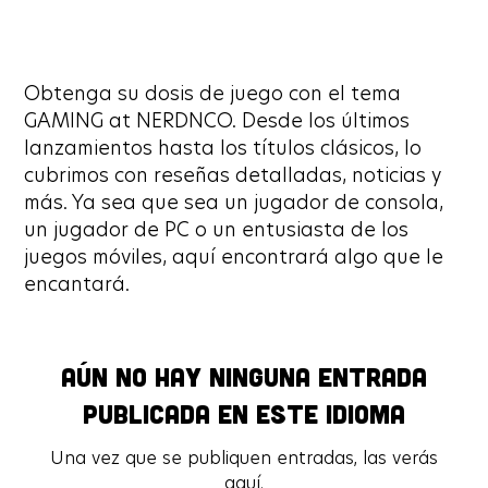
Obtenga su dosis de juego con el tema
GAMING at NERDNCO. Desde los últimos
lanzamientos hasta los títulos clásicos, lo
cubrimos con reseñas detalladas, noticias y
más. Ya sea que sea un jugador de consola,
un jugador de PC o un entusiasta de los
juegos móviles, aquí encontrará algo que le
encantará.
Aún no hay ninguna entrada
Aún no hay ninguna entrada
publicada en este idioma
publicada en este idioma
Una vez que se publiquen entradas, las verás
Una vez que se publiquen entradas, las verás
aquí.
aquí.