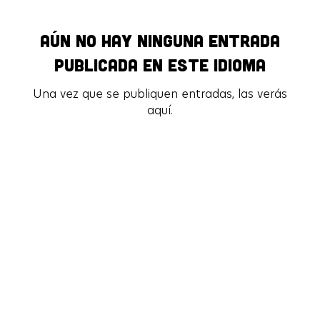
Aún no hay ninguna entrada
Aún no hay ninguna entrada
publicada en este idioma
publicada en este idioma
Una vez que se publiquen entradas, las verás
Una vez que se publiquen entradas, las verás
aquí.
aquí.