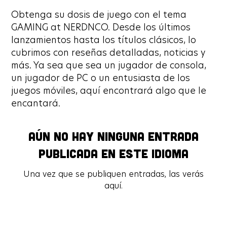
Obtenga su dosis de juego con el tema
GAMING at NERDNCO. Desde los últimos
lanzamientos hasta los títulos clásicos, lo
cubrimos con reseñas detalladas, noticias y
más. Ya sea que sea un jugador de consola,
un jugador de PC o un entusiasta de los
juegos móviles, aquí encontrará algo que le
encantará.
Aún no hay ninguna entrada
Aún no hay ninguna entrada
publicada en este idioma
publicada en este idioma
Una vez que se publiquen entradas, las verás
Una vez que se publiquen entradas, las verás
aquí.
aquí.