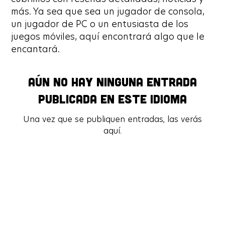
más. Ya sea que sea un jugador de consola,
un jugador de PC o un entusiasta de los
juegos móviles, aquí encontrará algo que le
encantará.
Aún no hay ninguna entrada
Aún no hay ninguna entrada
publicada en este idioma
publicada en este idioma
Una vez que se publiquen entradas, las verás
Una vez que se publiquen entradas, las verás
aquí.
aquí.