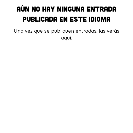
Aún no hay ninguna entrada
Aún no hay ninguna entrada
publicada en este idioma
publicada en este idioma
Una vez que se publiquen entradas, las verás
Una vez que se publiquen entradas, las verás
aquí.
aquí.