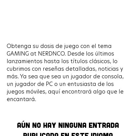
Obtenga su dosis de juego con el tema
GAMING at NERDNCO. Desde los últimos
lanzamientos hasta los títulos clásicos, lo
cubrimos con reseñas detalladas, noticias y
más. Ya sea que sea un jugador de consola,
un jugador de PC o un entusiasta de los
juegos móviles, aquí encontrará algo que le
encantará.
Aún no hay ninguna entrada
Aún no hay ninguna entrada
publicada en este idioma
publicada en este idioma