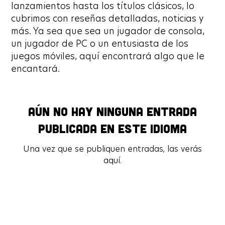
lanzamientos hasta los títulos clásicos, lo
cubrimos con reseñas detalladas, noticias y
más. Ya sea que sea un jugador de consola,
un jugador de PC o un entusiasta de los
juegos móviles, aquí encontrará algo que le
encantará.
Aún no hay ninguna entrada
Aún no hay ninguna entrada
publicada en este idioma
publicada en este idioma
Una vez que se publiquen entradas, las verás
Una vez que se publiquen entradas, las verás
aquí.
aquí.