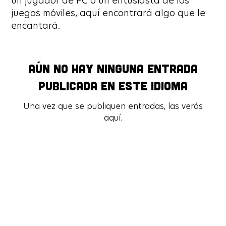
un jugador de PC o un entusiasta de los
juegos móviles, aquí encontrará algo que le
encantará.
Aún no hay ninguna entrada
Aún no hay ninguna entrada
publicada en este idioma
publicada en este idioma
Una vez que se publiquen entradas, las verás
Una vez que se publiquen entradas, las verás
aquí.
aquí.