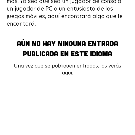
más. Ya sea que sea un jugador de consola,
un jugador de PC o un entusiasta de los
juegos móviles, aquí encontrará algo que le
encantará.
Aún no hay ninguna entrada
Aún no hay ninguna entrada
publicada en este idioma
publicada en este idioma
Una vez que se publiquen entradas, las verás
Una vez que se publiquen entradas, las verás
aquí.
aquí.